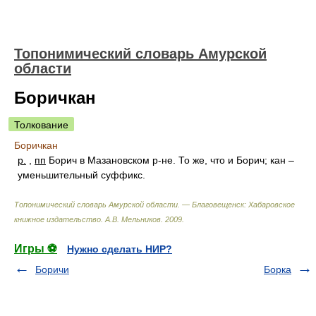
Топонимический словарь Амурской
области
Боричкан
Толкование
Боричкан
р.
,
пп
Борич в Мазановском р-не. То же, что и Борич; кан –
уменьшительный суффикс.
Топонимический словарь Амурской области. — Благовещенск: Хабаровское
книжное издательство
.
А.В. Мельников
.
2009
.
Игры ⚽
Нужно сделать НИР?
Боричи
Борка